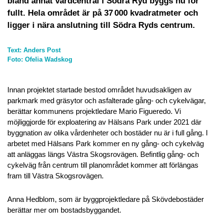
bland annat vårdcentral i Södra Ryd byggs nu för
fullt. Hela området är på 37 000 kvadratmeter och
ligger i nära anslutning till Södra Ryds centrum.
Text: Anders Post
Foto: Ofelia Wadskog
I
nnan projektet startade bestod området huvudsakligen av
parkmark med gräsytor och asfalterade gång- och cykelvägar,
berättar kommunens projektledare Mario Figueredo. Vi
möjliggjorde för exploatering av Hälsans Park under 2021 där
byggnation av olika vårdenheter och bostäder nu är i full gång. I
arbetet med Hälsans Park kommer en ny gång- och cykelväg
att anläggas längs Västra Skogsrovägen. Befintlig gång- och
cykelväg från centrum till planområdet kommer att förlängas
fram till Västra Skogsrovägen.
Anna Hedblom, som är byggprojektledare på Skövdebostäder
berättar mer om bostadsbyggandet.