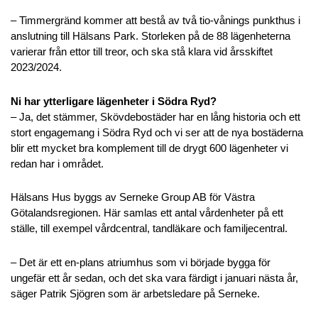
– Timmergränd kommer att bestå av två tio-vånings punkthus i
anslutning till Hälsans Park. Storleken på de 88 lägenheterna
varierar från ettor till treor, och ska stå klara vid årsskiftet
2023/2024.
Ni har ytterligare lägenheter i Södra Ryd?
– Ja, det stämmer, Skövdebostäder har en lång historia och ett
stort engagemang i Södra Ryd och vi ser att de nya bostäderna
blir ett mycket bra komplement till de drygt 600 lägenheter vi
redan har i området.
Hälsans Hus byggs av Serneke Group AB för Västra
Götalandsregionen. Här samlas ett antal vårdenheter på ett
ställe, till exempel vårdcentral, tandläkare och familjecentral.
– Det är ett en-plans atriumhus som vi började bygga för
ungefär ett år sedan, och det ska vara färdigt i januari nästa år,
säger Patrik Sjögren som är arbetsledare på Serneke.